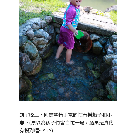
到了晚上，則是拿著手電筒忙著撈蝦子和小
魚。(原以為孩子們會白忙一場，結果是真的
有撈到喔~ ^o^)