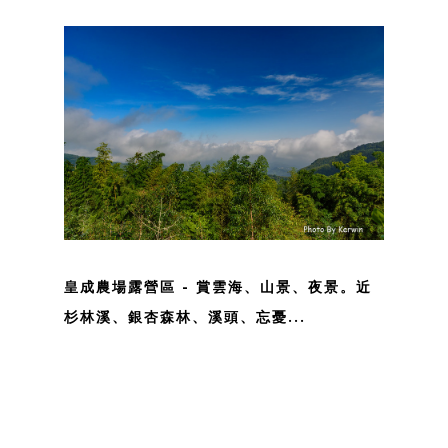
皇成農場露營區 - 賞雲海、山景、夜景。近
杉林溪、銀杏森林、溪頭、忘憂...