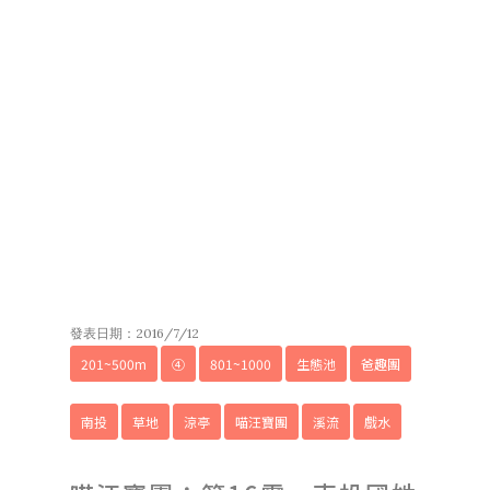
發表日期：2016/7/12
201~500m
④
801~1000
生態池
爸趣團
南投
草地
涼亭
喵汪寶團
溪流
戲水