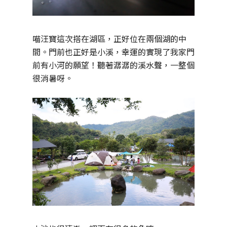
喵汪寶這次搭在湖區，正好位在兩個湖的中
間。門前也正好是小溪，幸運的實現了我家門
前有小河的願望！聽著潺潺的溪水聲，一整個
很消暑呀。