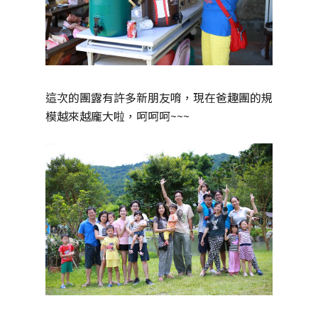
這次的團露有許多新朋友唷，現在爸趣團的規
模越來越龐大啦，呵呵呵~~~