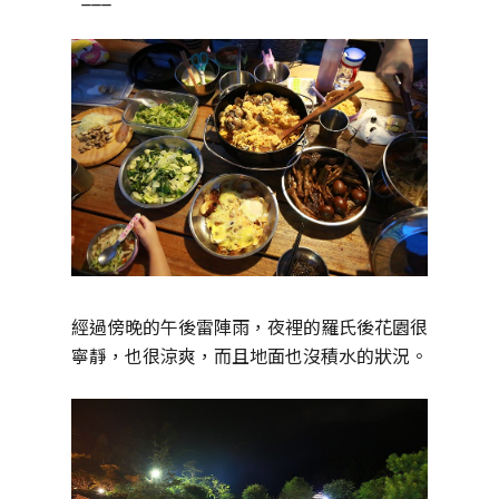
經過傍晚的午後雷陣雨，夜裡的羅氏後花園很
寧靜，也很涼爽，而且地面也沒積水的狀況。