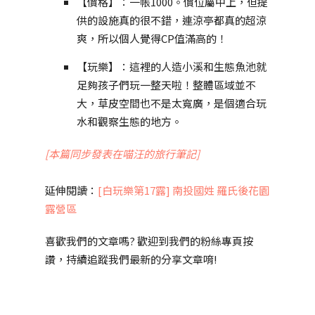
【價格】：一帳1000。價位屬中上，但提
供的設施真的很不錯，連涼亭都真的超涼
爽，所以個人覺得CP值滿高的！
【玩樂】：這裡的人造小溪和生態魚池就
足夠孩子們玩一整天啦！整體區域並不
大，草皮空間也不是太寬廣，是個適合玩
水和觀察生態的地方。
[本篇同步發表在喵汪的旅行筆記]
延伸閱讀：
[白玩樂第17露] 南投國姓 羅氏後花園
露營區
喜歡我們的文章嗎? 歡迎到我們的粉絲專頁按
讚，持續追蹤我們最新的分享文章唷!