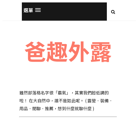
選單
爸趣外露
雖然部落格名字很「霸氣」，其實我們超低調的
啦！ 在大自然中，誰不是如此呢。 ( 露營．裝備．
用品．閒聊．推薦，想到什麼就聊什麼 )