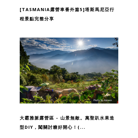
[TASMANIA露營車番外篇5]塔斯馬尼亞行
程景點完整分享
大霸雅脈露營區 - 山景無敵。萬聖趴水果造
型DIY，闖關討糖好開心！(...