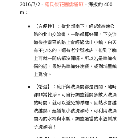
2016/7/2 -
羅氏後花園露營區
- 海拔約 400
m：
【方便性】：從北部南下，經6號高速公
路的北山交流道，一路都算好開。下交流
道後往營區的路上會經過北山小鎮，白天
有不少吃的，還有老字號冰店，但到了晚
上可就一間店都沒開囉。所以若是準備夜
衝的話，最好先準備好晚餐，或到埔里鎮
上覓食。
【衛浴】：廁所與洗澡間都是四間，隨時
都非常乾淨。可自行調整錯開多數人洗澡
的時間，就可以避免排隊囉。因熱水會越
洗越熱，建議幫小孩洗澡時，可利用洗澡
間內的水桶與水瓢，調整適當的水溫幫孩
子洗澡唷！