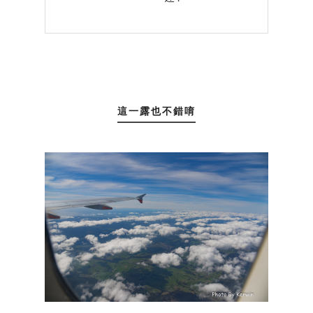
這一露也不錯唷