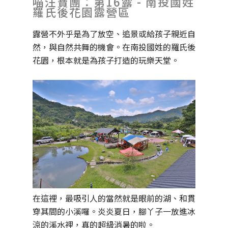
喵汪寶團：第16露 - 南投國姓
羅氏後花園露營區
露營不外乎是為了放空、追景或給孩子親近自
然，與自然共舞的機會。在南投國姓的羅氏後
花園，根本就是為孩子打造的玩樂天堂。
在這裡，最吸引人的當然就是眼前的湖、和貫
穿其間的小溪囉。炎炎夏日，腳丫子一放進冰
涼的溪水裡，真的超級消暑的啦。